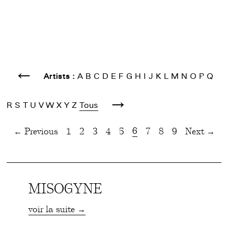
←
Artists :
A
B
C
D
E
F
G
H
I
J
K
L
M
N
O
P
Q
→
R
S
T
U
V
W
X
Y
Z
Tous
6
← Previous
1
2
3
4
5
7
8
9
Next →
MISOGYNE
voir la suite →