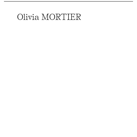
Olivia MORTIER
voir la suite →
Antoine MOULINARD
voir la suite →
Laurence MOYENS
voir la suite →