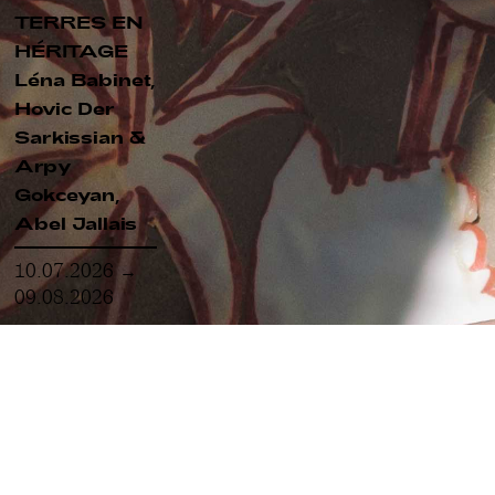
TERRES EN
HÉRITAGE
Léna Babinet,
Hovic Der
Sarkissian &
Arpy
Gokceyan,
Abel Jallais
10.07.2026 →
09.08.2026