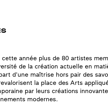
ntation
Missions
Infos pratiques
tes
Histoire
Accès
ES
Équipe
Manifeste
 cette année plus de 80 artistes me
iversité de la création actuelle en mat
art d'une maîtrise hors pair des savoi
s revalorisent la place des Arts appliq
mporaine par leurs créations innovant
onnements modernes.