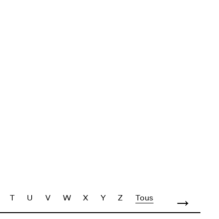
→
Tous
T
U
V
W
X
Y
Z