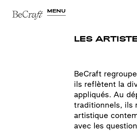
MENU
Actuellement
Prése
Archives
Artis
LES ARTIST
BeCraft regroupe
ils reflètent la d
appliqués. Au dép
traditionnels, il
artistique conte
avec les questi