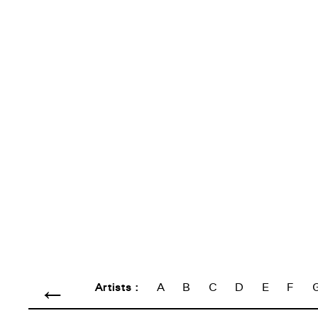
←
Artists :
A
B
C
D
E
F