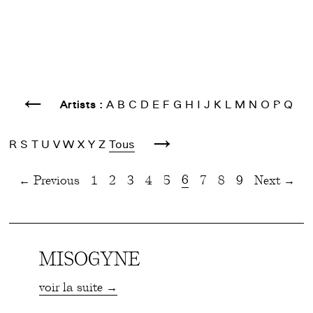
←
Artists :
A
B
C
D
E
F
G
H
I
J
K
L
M
N
O
P
Q
→
R
S
T
U
V
W
X
Y
Z
Tous
6
← Previous
1
2
3
4
5
7
8
9
Next →
MISOGYNE
voir la suite →