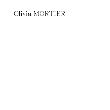
Olivia MORTIER
voir la suite →
Antoine MOULINARD
voir la suite →
Laurence MOYENS
voir la suite →