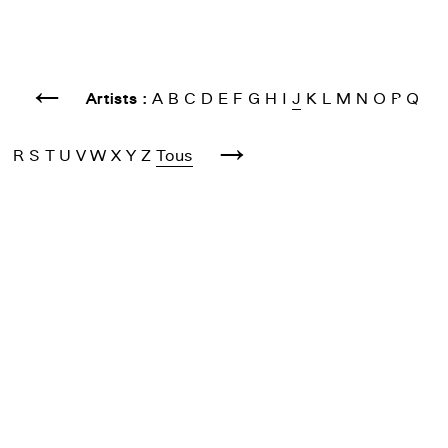
←
Artists :
A
B
C
D
E
F
G
H
I
J
K
L
M
N
O
P
Q
→
R
S
T
U
V
W
X
Y
Z
Tous
Patrick JADOT
voir la suite →
Abel JALLAIS