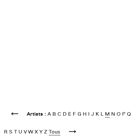
←
Artists :
A
B
C
D
E
F
G
H
I
J
K
L
M
N
O
P
Q
→
R
S
T
U
V
W
X
Y
Z
Tous