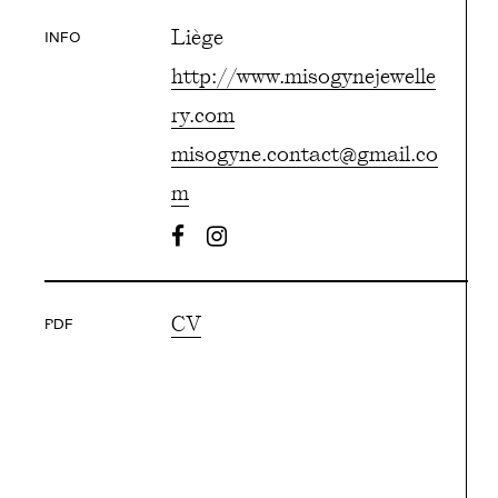
Liège
INFO
http://www.misogynejewelle
ry.com
misogyne.contact@gmail.co
m
CV
PDF