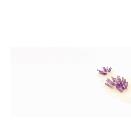
ntation
Missions
Infos pratiques
tes
Histoire
Accès
Équipe
Manifeste